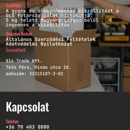
Szállítás
A gyors és zökkenőmentes kiszállítást a
GLS futárszolgálat biztosítja.
5 kg felett Magyarországon belül
ingyenes a kiszállítás
Hasznos linkek
Általános Szerződési Feltételek
Adatvédelmi Nyilatkozat
Üzemeltető
814 Trade Kft.
7634 Pécs, Minda utca 10.
adószám: 32315107-2-02
Kapcsolat
Telefon
+36 70 403 0080