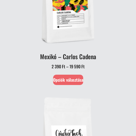
Mexikó – Carlos Cadena
2 390
Ft
–
19 590
Ft
Opciók választása