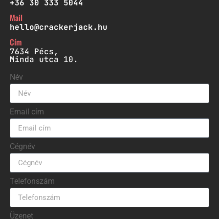
+36 30 333 5044
Mail
hello@crackerjack.hu
Cím
7634 Pécs,
Minda utca 10.
Név
Email cím
Cégnév
Telefonszám
Üzenet