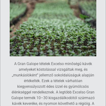
A Gran Galope tételek Excelso minőségű kávék
amelyeket kóstolással vizsgáltak meg, és
„munkáslóként” jellemző sokoldalúságuk alapján
értékelték. Ezek a tételek várhatóan
kiegyensúlyozott édes ízzel és gyümölcsös
élénkséggel rendelkeznek. A legtöbb Excelso Gran
Galope termék 10–30 kisgazdálkodótól származó
kávék keveréke, és nyomon követhető a régióig. A