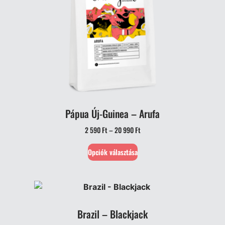
Pápua Új-Guinea – Arufa
2 590
Ft
–
20 990
Ft
Opciók választása
Brazil – Blackjack